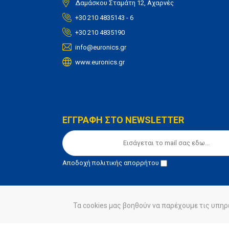
Δαμάσκου Σταμάτη 12, Αχαρνές
+30 210 4835143 - 6
+30 210 4835190
info@euronics.gr
www.euronics.gr
ΕΓΓΡΑΦΗ ΣΤΟ NEWSLETTER
Αποδοχή
πολιτικής απορρήτου
Τα cookies μας βοηθούν να παρέχουμε τις υπηρ
© euronics 2020
Όροι Χρήσης
Πολιτική Απορ