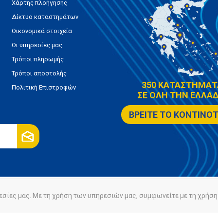
Χάρτης πλοήγησης
Δίκτυο καταστημάτων
Οικονομικά στοιχεία
Οι υπηρεσίες μας
Τρόποι πληρωμής
Τρόποι αποστολής
350 ΚΑΤΑΣΤΗΜΑΤ
Πολιτική Επιστροφών
ΣΕ ΟΛΗ ΤΗΝ ΕΛΛΑΔ
ΒΡΕΙΤΕ ΤΟ ΚΟΝΤΙΝΟ
εσίες μας. Με τη χρήση των υπηρεσιών μας, συμφωνείτε με τη χρήση 
ρήτου
Πολιτική Cookies
Powered by
nopCommerce