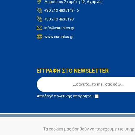
Δαμάσκου Σταμάτη 12, Αχαρνές
+30 210 4835143 - 6
+30 210 4835190
info@euronics.gr
www.euronics.gr
ΕΓΓΡΑΦΗ ΣΤΟ NEWSLETTER
Αποδοχή
πολιτικής απορρήτου
© euronics 2020
Όροι Χρήσης
Πολιτική Απορ
Τα cookies μας βοηθούν να παρέχουμε τις υπηρ