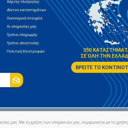
Χάρτης πλοήγησης
Δίκτυο καταστημάτων
Οικονομικά στοιχεία
Οι υπηρεσίες μας
Τρόποι πληρωμής
Τρόποι αποστολής
350 ΚΑΤΑΣΤΗΜΑΤ
Πολιτική Επιστροφών
ΣΕ ΟΛΗ ΤΗΝ ΕΛΛΑΔ
ΒΡΕΙΤΕ ΤΟ ΚΟΝΤΙΝΟ
ρήτου
Πολιτική Cookies
εσίες μας. Με τη χρήση των υπηρεσιών μας, συμφωνείτε με τη χρήση 
Powered by
nopCommerce