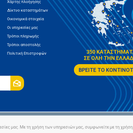
Χάρτης πλοήγησης
Δίκτυο καταστημάτων
Οικονομικά στοιχεία
Οι υπηρεσίες μας
Τρόποι πληρωμής
Τρόποι αποστολής
350 ΚΑΤΑΣΤΗΜΑΤ
Πολιτική Επιστροφών
ΣΕ ΟΛΗ ΤΗΝ ΕΛΛΑΔ
ΒΡΕΙΤΕ ΤΟ ΚΟΝΤΙΝΟ
ρήτου
Πολιτική Cookies
εσίες μας. Με τη χρήση των υπηρεσιών μας, συμφωνείτε με τη χρήση 
Powered by
nopCommerce