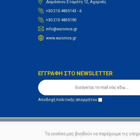
Δαμάσκου Σταμάτη 12, Αχαρνές
+30 210 4835143 - 6
+30 210 4835190
info@euronics.gr
www.euronics.gr
ΕΓΓΡΑΦΗ ΣΤΟ NEWSLETTER
Αποδοχή
πολιτικής απορρήτου
© euronics 2020
Όροι Χρήσης
Πολιτική Απορ
Τα cookies μας βοηθούν να παρέχουμε τις υπηρ