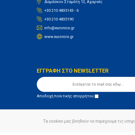
Δαμάσκου Σταμάτη 12, Αχαρνές
+30 210 4835143 - 6
+30 210 4835190
info@euronics.gr
www.euronics.gr
ΕΓΓΡΑΦΗ ΣΤΟ NEWSLETTER
Αποδοχή
πολιτικής απορρήτου
Τα cookies μας βοηθούν να παρέχουμε τις υπηρ
© euronics 2020
Όροι Χρήσης
Πολιτική Απορ