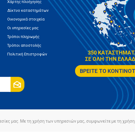
Χάρτης πλοήγησης
Δίκτυο καταστημάτων
Οικονομικά στοιχεία
Οι υπηρεσίες μας
Τρόποι πληρωμής
Τρόποι αποστολής
350 ΚΑΤΑΣΤΗΜΑΤ
Πολιτική Επιστροφών
ΣΕ ΟΛΗ ΤΗΝ ΕΛΛΑΔ
ΒΡΕΙΤΕ ΤΟ ΚΟΝΤΙΝΟ
εσίες μας. Με τη χρήση των υπηρεσιών μας, συμφωνείτε με τη χρήση 
ρήτου
Πολιτική Cookies
Powered by
nopCommerce