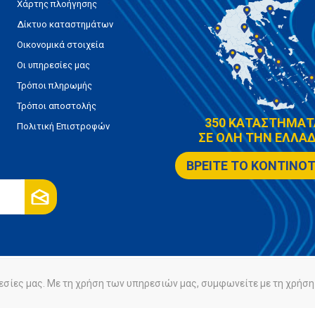
Χάρτης πλοήγησης
Δίκτυο καταστημάτων
Οικονομικά στοιχεία
Οι υπηρεσίες μας
Τρόποι πληρωμής
Τρόποι αποστολής
350 ΚΑΤΑΣΤΗΜΑΤ
Πολιτική Επιστροφών
ΣΕ ΟΛΗ ΤΗΝ ΕΛΛΑΔ
ΒΡΕΙΤΕ ΤΟ ΚΟΝΤΙΝΟ
εσίες μας. Με τη χρήση των υπηρεσιών μας, συμφωνείτε με τη χρήση 
ρήτου
Πολιτική Cookies
Powered by
nopCommerce