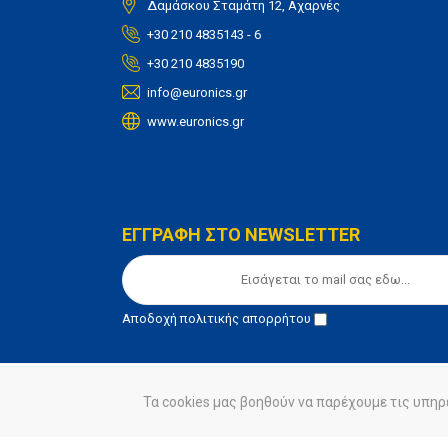
Δαμάσκου Σταμάτη 12, Αχαρνές
+30 210 4835143 - 6
+30 210 4835190
info@euronics.gr
www.euronics.gr
ΕΓΓΡΑΦΗ ΣΤΟ NEWSLETTER
Αποδοχή
πολιτικής απορρήτου
Τα cookies μας βοηθούν να παρέχουμε τις υπηρ
© euronics 2020
Όροι Χρήσης
Πολιτική Απορ