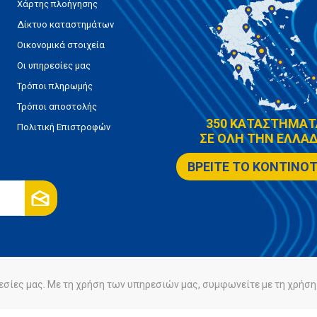
Χάρτης πλοήγησης
Δίκτυο καταστημάτων
Οικονομικά στοιχεία
Οι υπηρεσίες μας
Τρόποι πληρωμής
Τρόποι αποστολής
350 ΚΑΤΑΣΤΗΜΑΤ
Πολιτική Επιστροφών
ΣΕ ΟΛΗ ΤΗΝ ΕΛΛΑΔ
ΒΡΕΙΤΕ ΤΟ ΚΟΝΤΙΝΟ
εσίες μας. Με τη χρήση των υπηρεσιών μας, συμφωνείτε με τη χρήση 
ρήτου
Πολιτική Cookies
Powered by
nopCommerce