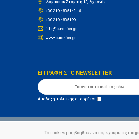
Δαμάσκου Σταμάτη 12, Αχαρνές
+30 210 4835143 - 6
+30 210 4835190
info@euronics.gr
www.euronics.gr
ΕΓΓΡΑΦΗ ΣΤΟ NEWSLETTER
Αποδοχή
πολιτικής απορρήτου
© euronics 2020
Όροι Χρήσης
Πολιτική Απορ
Τα cookies μας βοηθούν να παρέχουμε τις υπηρ