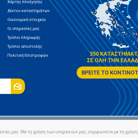
Χάρτης πλοήγησης
Δίκτυο καταστημάτων
Οικονομικά στοιχεία
Οι υπηρεσίες μας
Τρόποι πληρωμής
Τρόποι αποστολής
350 ΚΑΤΑΣΤΗΜΑΤ
Πολιτική Επιστροφών
ΣΕ ΟΛΗ ΤΗΝ ΕΛΛΑΔ
ΒΡΕΙΤΕ ΤΟ ΚΟΝΤΙΝΟ
ρήτου
Πολιτική Cookies
εσίες μας. Με τη χρήση των υπηρεσιών μας, συμφωνείτε με τη χρήση 
Powered by
nopCommerce