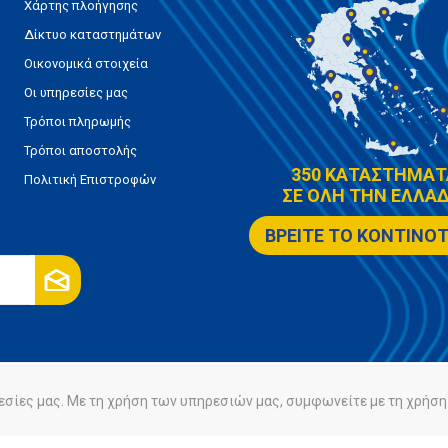
Χάρτης πλοήγησης
Δίκτυο καταστημάτων
Οικονομικά στοιχεία
Οι υπηρεσίες μας
Τρόποι πληρωμής
Τρόποι αποστολής
350 ΚΑΤΑΣΤΗΜΑΤ
Πολιτική Επιστροφών
ΣΕ ΟΛΗ ΤΗΝ ΕΛΛΑΔ
ΒΡΕΙΤΕ ΤΟ ΚΟΝΤΙΝΟ
εσίες μας. Με τη χρήση των υπηρεσιών μας, συμφωνείτε με τη χρήση 
ρήτου
Πολιτική Cookies
Powered by
nopCommerce