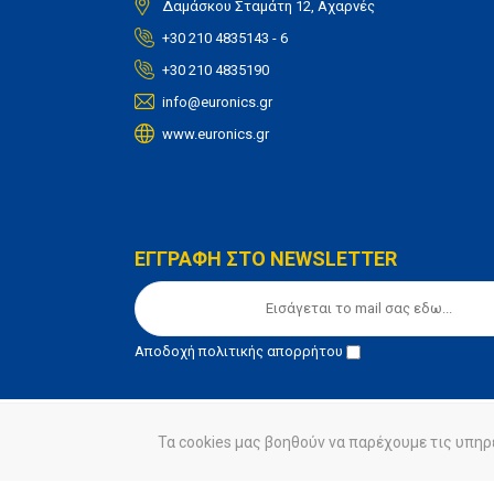
Δαμάσκου Σταμάτη 12, Αχαρνές
+30 210 4835143 - 6
+30 210 4835190
info@euronics.gr
www.euronics.gr
ΕΓΓΡΑΦΗ ΣΤΟ NEWSLETTER
Αποδοχή
πολιτικής απορρήτου
Τα cookies μας βοηθούν να παρέχουμε τις υπηρ
© euronics 2020
Όροι Χρήσης
Πολιτική Απορ