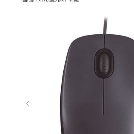
BarCode:
5099206021860 - 93980