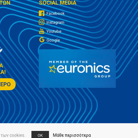
ΤΩΝ
SOCIAL MEDIA
Facebook
Instagram
Youtube
Google
Α
Α!
ΤΕΡΟ
των cookies.
Μάθε περισσότερα
OK