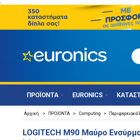
;
ΠΡΟΪΟΝΤΑ
EURONICS
ΚΑΤΑΣ
Αρχική
>
ΠΡΟΪΟΝΤΑ
>
Computing
>
Περιφερειακά 
LOGITECH M90 Μαύρο Ενσύρμα