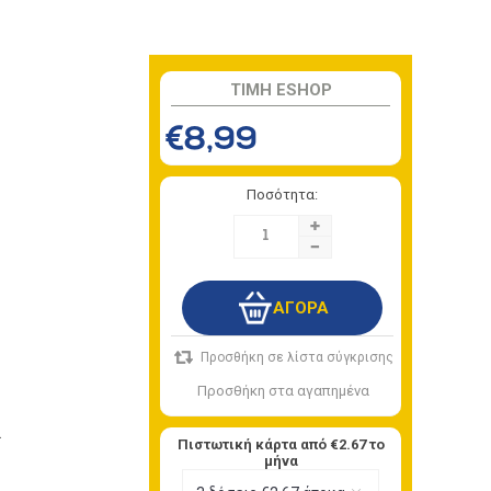
TIMH ESHOP
€8,99
Ποσότητα:
+
-
ι
Πιστωτική κάρτα από
€2.67
το
μήνα