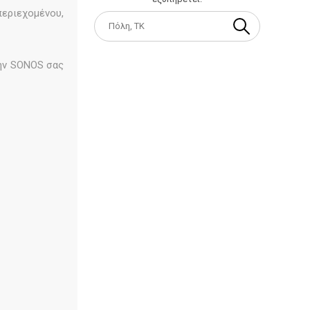
εριεχομένου,
 την SONOS σας