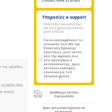
Υπηρεσίες e-support
Επέκτασης εγγύησης έως
και για 5 χρόνια με κόστος
μόνο
€ 300.55
Για να απολαμβάνεις τις
συσκευές σου! Με την
Επέκταση Εγγύησης
ξενοιάζεις, γιατί εκτός
από την εγγύηση που
σου προσφέρει ο
κατασκευαστής, έχεις
ό της μέγεθος
επιπλέον καλύψεις
συνολικά για τα 5
επόμενα χρόνια.
ΤΕ SCREEN PRO
ε σκηνή.
Διαθέσιμο κατόπιν
παραγγελίας
Βρές ένα κατάστημα που σε
εξυπηρετεί: