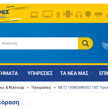
ΤΗΜΑΤΑ
ΥΠΗΡΕΣΙΕΣ
ΤΑ ΝΕΑ ΜΑΣ
ΕΠΙ
εις & Αξεσουάρ
>
Τηλεοράσεις
>
METZ 100MQH8500Z 100" Τηλε
εόραση