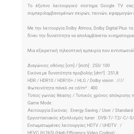
Το έξυπνο λειτουργικό σύστημα Google TV σας
συμπεριλαμβανομένων σειρών, ταινιών, εφαρμογών κ
Με την λειτουργία Dolby Atmos, Dolby Digital Plus
δίνει την δυνατότητα να απολαμβάνεται κινηματογρα
Μια εξαιρετική τηλεοπτική εμπειρία που εντυπωσιά
Διαγώνιος οθόνης [cm] / [inch] : 253/ 100
Εικόνα με δυνατότητα προβολής [dm²] : 251,8
HDR / HDR10 / HDR10+ / HLG / Dolby vision : ////
Φωτεινότητα πάνελ σε cd/m² : 400
Τύπος γωνίας θέασης / Τυπικός χρόνος απόκρισης ms
Game Mode : 
Λειτουργία Εικόνας : Energy Saving / User / Standard 
Εργοστασιακός εξοπλισμός tuner : DVB-T/-T2/-C/-S
Ενσωματωμένες λειτουργίες HDTV / UHDTV : /
HEVC (H.265) (High Efficiency Video Coding) : 