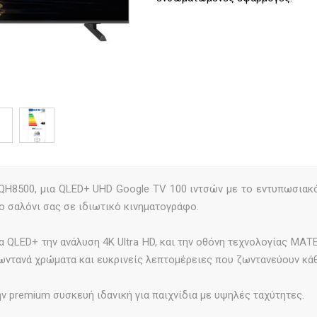
QH8500, μια QLED+ UHD Google TV 100 ιντσών με το εντυπωσιακ
το σαλόνι σας σε ιδιωτικό κινηματογράφο.
α QLED+ την ανάλυση 4K Ultra HD, και την οθόνη τεχνολογίας ΜΑ
ωντανά χρώματα και ευκρινείς λεπτομέρειες που ζωντανεύουν κάθ
ν premium συσκευή ιδανική για παιχνίδια με υψηλές ταχύτητες.