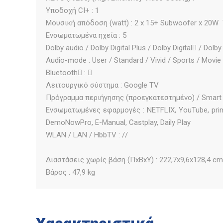
Υποδοχή CI+ : 1
Μουσική απόδοση (watt) : 2 x 15+ Subwoofer x 20W 
Ενσωματωμένα ηχεία : 5
Dolby audio / Dolby Digital Plus / Dolby Digital / Dolby A
Audio-mode : User / Standard / Vivid / Sports / Movie
Bluetooth : 
Λειτουργικό σύστημα : Google TV
Πρόγραμμα περιήγησης (προεγκατεστημένο) / Smart TV
Ενσωματωμένες εφαρμογές : NETFLIX, YouTube, prime
DemoNowPro, E-Manual, Castplay, Daily Play
WLAN / LAN / HbbTV : //
Διαστάσεις χωρίς βάση (ΠxΒxΥ) : 222,7x9,6x128,4 cm
Βάρος : 47,9 kg