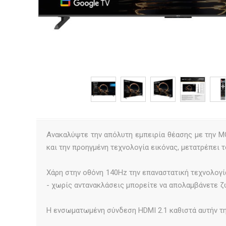
Ανακαλύψτε την απόλυτη εμπειρία θέασης με την M
και την προηγμένη τεχνολογία εικόνας, μετατρέπει 
Χάρη στην οθόνη 140Ηz την επαναστατική τεχνολογί
- χωρίς αντανακλάσεις μπορείτε να απολαμβάνετε ζ
Η ενσωματωμένη σύνδεση HDMI 2.1 καθιστά αυτήν τη