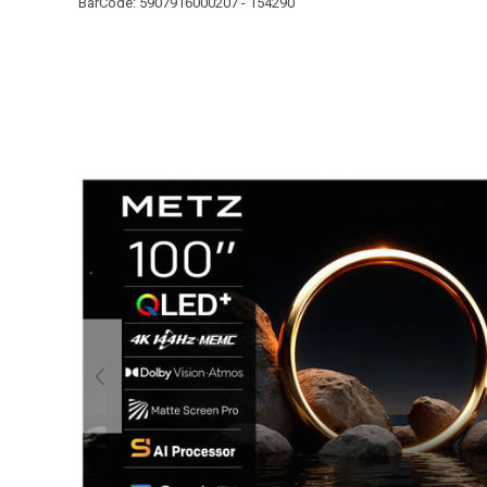
BarCode:
5907916000207 - 154290