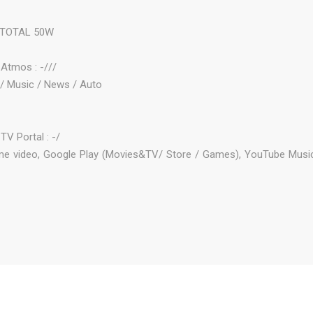
 TOTAL 50W
tmos : -///
 / Music / News / Auto
 Portal : -/
 video, Google Play (Movies&TV/ Store / Games), YouTube Music,