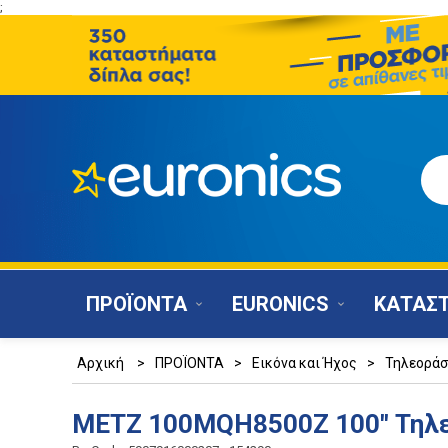
;
ΠΡΟΪΟΝΤΑ
EURONICS
ΚΑΤΑΣ
Αρχική
>
ΠΡΟΪΟΝΤΑ
>
Εικόνα και Ήχος
>
Τηλεοράσ
METZ 100MQH8500Z 100" Τηλ