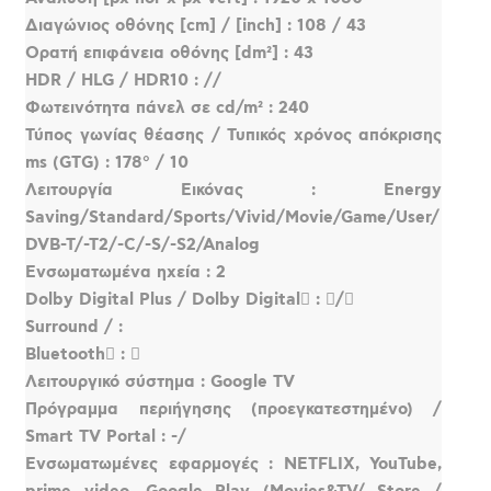
Διαγώνιος οθόνης [cm] / [inch] : 108 / 43
Oρατή επιφάνεια οθόνης [dm²] : 43
HDR / HLG / HDR10 : //
Φωτεινότητα πάνελ σε cd/m² : 240
Τύπος γωνίας θέασης / Τυπικός χρόνος απόκρισης
ms (GTG) : 178° / 10
Λειτουργία Εικόνας : Energy
Saving/Standard/Sports/Vivid/Movie/Game/User/
DVB-T/-T2/-C/-S/-S2/Analog
Ενσωματωμένα ηχεία : 2
Dolby Digital Plus / Dolby Digital : /
Surround / : 
Bluetooth : 
Λειτουργικό σύστημα : Google TV
Πρόγραμμα περιήγησης (προεγκατεστημένο) /
Smart TV Portal : -/
Ενσωματωμένες εφαρμογές : NETFLIX, YouTube,