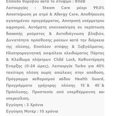
Επίπεδο θορύβου κατά το στύψιμο : 80dB
Λειτουργίες : Steam Care μέχρι 99,0%
Aποστείρωση με ατμό & Allergy Care, Αποθήκευση
αγαπημένου προγράμματος, Αποτροπή υπέρμετρου
αφρισμού, Αυτόματη επανεκκίνηση σε περίπτωση
διακοπής ρεύματος & Αυτοδιάγνωση βλαβών,
Δυνατότητα πρόσθεσης ρούχων κατά την διάρκεια
της πλύσης, Επιπλέον στύψης & Ξεβγάλματος,
Ηλεκτρομαγνητική ασφάλεια κλειδώματος Πόρτας
& Κλείδωμα πλήκτρων Child Lock, Καθυστέρηση
Έναρξης (0-24 ώρες), Λειτουργία Turbo για 40%
ταχύτερη πλύση χωρίς απώλειες στην απόδοση,
Πρόγραμμα καθαρισμού κάδου Health Guard,
Προγράμματα γρήγορης πλύσης 15΄& 45΄&
Πρόπλυσης, Προστασία από υπερθέρμανση και
υπερχείλιση.
Εγγύηση : 3 Χρόνια
Εγγύηση Μοτέρ : 10 χρόνια