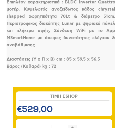
Επιπλέον χαρακτηριστικά : BLDC Inverter Quattro
μοτέρ, Κυψελωτός ανοξείδωτος κάδος chrystal
shapped χωρητικότητα 70Lt & διάμετρο 51cm,
Περιστροφικός διακόπτης Lunar με ψηφιακό πάνελ
και πλήκτρα αφής, Σύνδεση WiFi με το App
MSmartHome με άπειρες δυνατότητες ελέγχου &
αναβάθμισης
Διαστάσεις (Υ x Π x Β) cm : 85 x 59,5 x 56,5
Βάρος (Καθαρό) kg : 72
TIMH ESHOP
€529,00