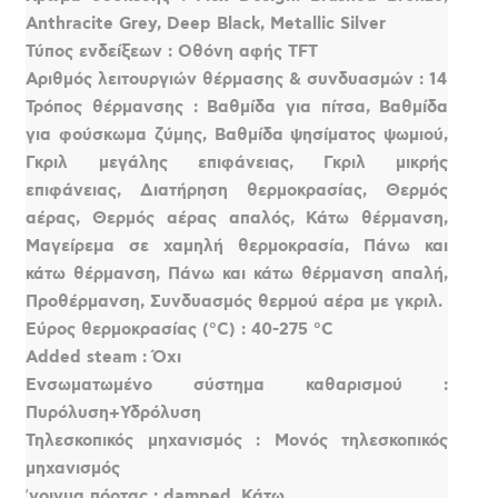
Anthracite Grey, Deep Black, Metallic Silver
Τύπος ενδείξεων : Οθόνη αφής TFT
Αριθμός λειτουργιών θέρμασης & συνδυασμών : 14
Τρόπος θέρμανσης : Βαθμίδα για πίτσα, Βαθμίδα
για φούσκωμα ζύμης, Βαθμίδα ψησίματος ψωμιού,
Γκριλ μεγάλης επιφάνειας, Γκριλ μικρής
επιφάνειας, Διατήρηση θερμοκρασίας, Θερμός
αέρας, Θερμός αέρας απαλός, Κάτω θέρμανση,
Μαγείρεμα σε χαμηλή θερμοκρασία, Πάνω και
κάτω θέρμανση, Πάνω και κάτω θέρμανση απαλή,
Προθέρμανση, Συνδυασμός θερμού αέρα με γκριλ.
Εύρος θερμοκρασίας (°C) : 40-275 °C
Added steam : Όχι
Ενσωματωμένο σύστημα καθαρισμού :
Πυρόλυση+Υδρόλυση
Τηλεσκοπικός μηχανισμός : Μονός τηλεσκοπικός
μηχανισμός
ʼνοιγμα πόρτας : damped, Κάτω