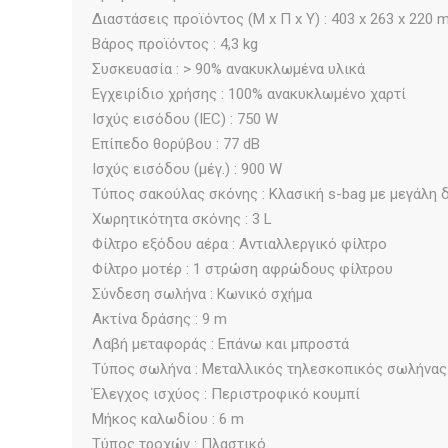
Διαστάσεις προϊόντος (Μ x Π x Υ) : 403 x 263 x 220
Βάρος προϊόντος : 4,3 kg
Συσκευασία : > 90% ανακυκλωμένα υλικά
Εγχειρίδιο χρήσης : 100% ανακυκλωμένο χαρτί
Iσχύς εισόδου (IEC) : 750 W
Επίπεδο θορύβου : 77 dB
Iσχύς εισόδου (μέγ.) : 900 W
Τύπος σακούλας σκόνης : Κλασική s-bag με μεγάλη 
Χωρητικότητα σκόνης : 3 L
Φίλτρο εξόδου αέρα : Αντιαλλεργικό φίλτρο
Φίλτρο μοτέρ : 1 στρώση αφρώδους φίλτρου
Σύνδεση σωλήνα : Κωνικό σχήμα
Ακτίνα δράσης : 9 m
Λαβή μεταφοράς : Επάνω και μπροστά
Τύπος σωλήνα : Μεταλλικός τηλεσκοπικός σωλήνας
Έλεγχος ισχύος : Περιστροφικό κουμπί
Μήκος καλωδίου : 6 m
Τύπος τροχών : Πλαστικό