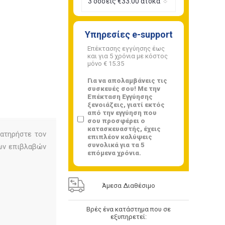
Υπηρεσίες e-support
Επέκτασης εγγύησης έως
και για 5 χρόνια με κόστος
μόνο
€ 15.35
Για να απολαμβάνεις τις
συσκευές σου! Με την
Επέκταση Εγγύησης
ξενοιάζεις, γιατί εκτός
από την εγγύηση που
σου προσφέρει ο
κατασκευαστής, έχεις
ατηρήστε τον
επιπλέον καλύψεις
συνολικά για τα 5
των επιβλαβών
επόμενα χρόνια.
Άμεσα Διαθέσιμο
Βρές ένα κατάστημα που σε
εξυπηρετεί: