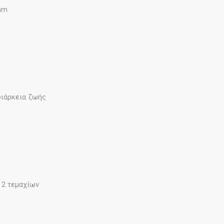
 mm
διάρκεια ζωής
 2 τεμαχίων