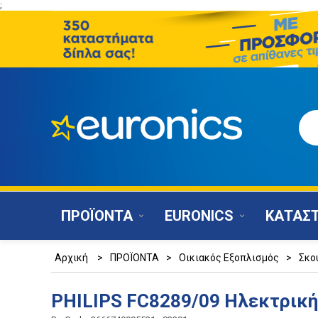
;
ΠΡΟΪΟΝΤΑ
EURONICS
ΚΑΤΑΣ
Αρχική
>
ΠΡΟΪΟΝΤΑ
>
Οικιακός Εξοπλισμός
>
Σκο
PHILIPS FC8289/09 Ηλεκτρικ