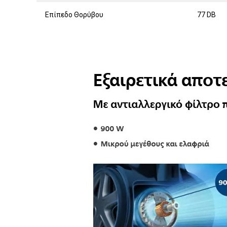
Επίπεδο Θορύβου
77 DB