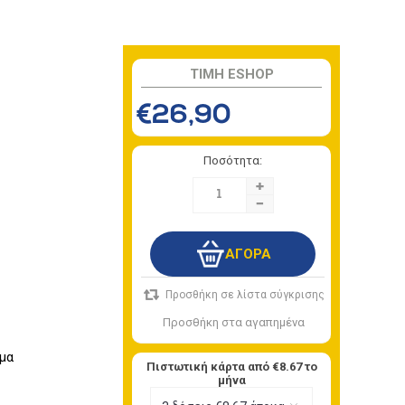
TIMH ESHOP
€26,90
Ποσότητα:
+
-
μα
Πιστωτική κάρτα από
€8.67
το
μήνα