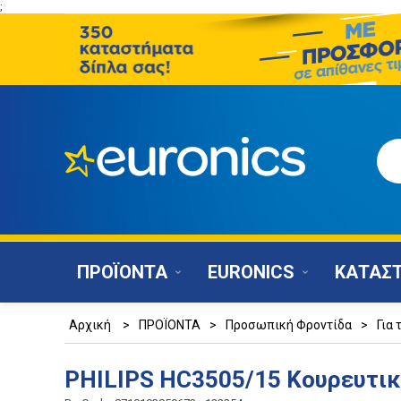
;
ΠΡΟΪΟΝΤΑ
EURONICS
ΚΑΤΑΣ
Αρχική
>
ΠΡΟΪΟΝΤΑ
>
Προσωπική Φροντίδα
>
Για 
PHILIPS HC3505/15 Κουρευτι