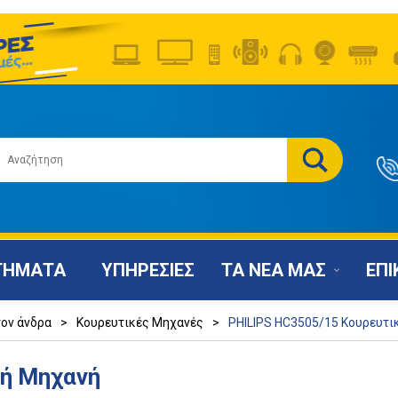
ΤΗΜΑΤΑ
ΥΠΗΡΕΣΙΕΣ
ΤΑ ΝΕΑ ΜΑΣ
ΕΠΙ
τον άνδρα
>
Κουρευτικές Μηχανές
>
PHILIPS HC3505/15 Κουρευτι
κή Μηχανή