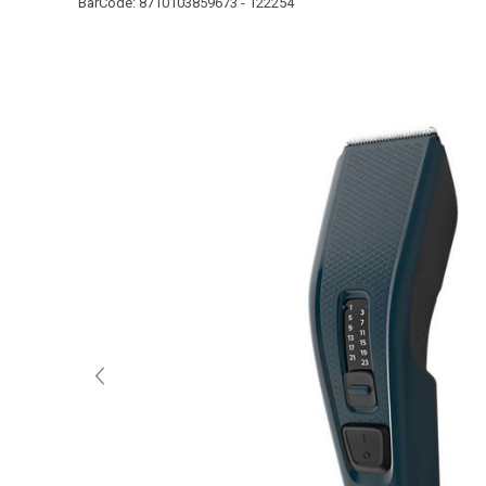
BarCode:
8710103859673 - 122254