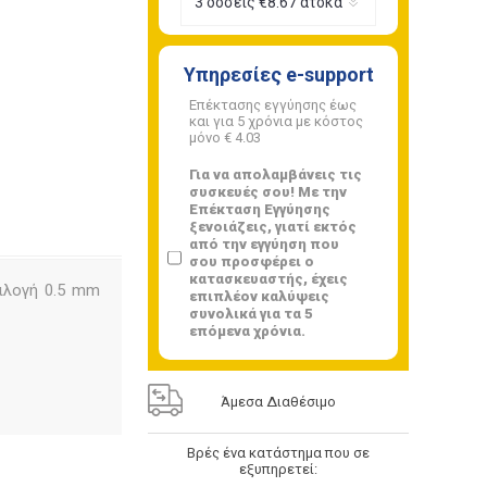
Υπηρεσίες e-support
Επέκτασης εγγύησης έως
και για 5 χρόνια με κόστος
μόνο
€ 4.03
Για να απολαμβάνεις τις
συσκευές σου! Με την
Επέκταση Εγγύησης
ξενοιάζεις, γιατί εκτός
από την εγγύηση που
σου προσφέρει ο
κατασκευαστής, έχεις
ιλογή 0.5 mm
επιπλέον καλύψεις
συνολικά για τα 5
επόμενα χρόνια.
Άμεσα Διαθέσιμο
Βρές ένα κατάστημα που σε
εξυπηρετεί: