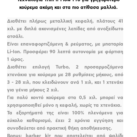
κούρεμα ακόμη και στα πιο ατίθασα μαλλιά.
Διαθέτει πλήρως μεταλλική κεφαλή, πλάτους 41
χιλ. με διπλά ακονισμένες λεπίδες από ανοξείδωτο
ατσάλι.
Είναι επαναφορτιζόμενη & ρεύματος, με μπαταρία
Li-Ion. Προσφέρει 90 λεπτά αυτονομία με φόρτιση
1 ώρας.
Διαθέτει επιλογή Turbo, 2 προσαρμοζόμενα
χτενάκια για κούρεμα με 28 ρυθμίσεις μήκους, από
3 - 28 χιλ, που κλειδώνουν ανά 1 χιλ, και 1 χτενάκι
για γένια μήκους 2 χιλ.
Για πολύ κοντό κούρεμα στα 0,5 χιλ. μπορεί να
χρησιμοποιηθεί μόνο η κεφαλή, χωρίς τα χτενάκια.
Τα εξαρτήματά της είναι 100% πλενόμενα για
εύκολο καθαρισμό, έχει 2 χρόνια εγγύηση και
συνοδεύεται από πρακτική θήκη αποθήκευσης.
Bonus: barber kiτ που αποτελείται από ψαλίδι