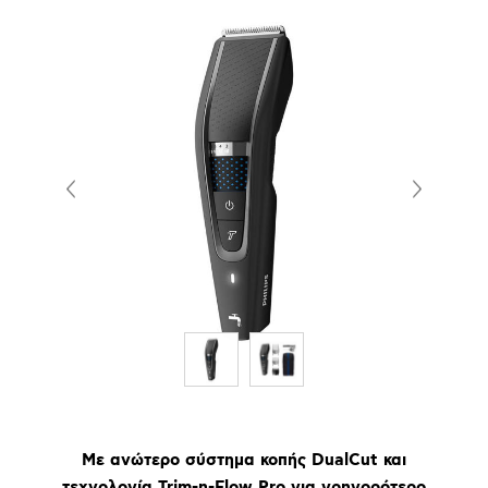
Με ανώτερο σύστημα κοπής DualCut και
τεχνολογία Trim-n-Flow Pro για γρηγορότερο