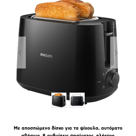
Με αποσπώμενο δίσκο για τα ψίχουλα, αυτόματο
σβήσιμο, 8 ρυθμίσεις ψησίματος, πλήκτρο