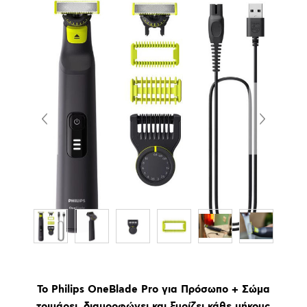
Το Philips OneBlade Pro για Πρόσωπο + Σώμα
τριμάρει, διαμορφώνει και ξυρίζει κάθε μήκους