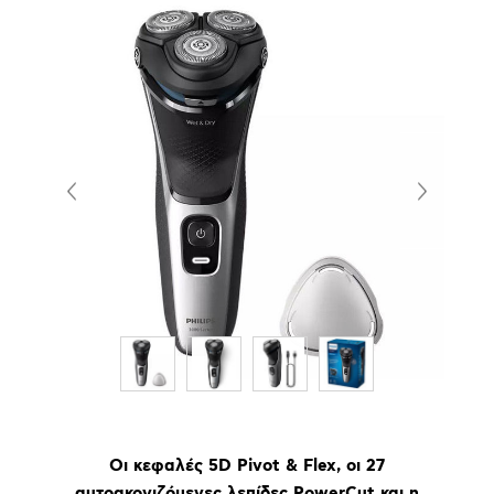
Οι κεφαλές 5D Pivot & Flex, οι 27
αυτοακονιζόμενες λεπίδες PowerCut και η