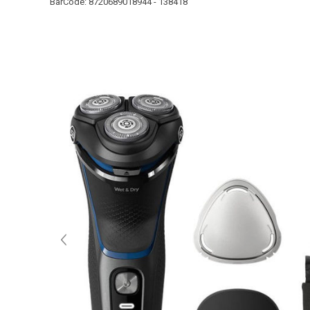
BarCode:
8720689018944 - 138418