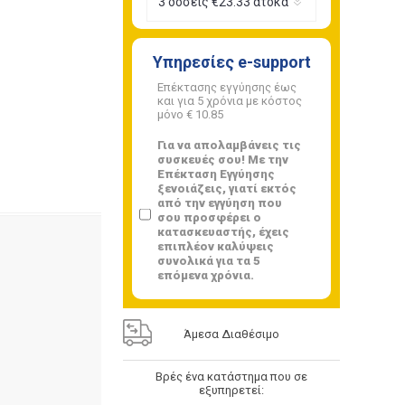
Υπηρεσίες e-support
Επέκτασης εγγύησης έως
και για 5 χρόνια με κόστος
μόνο
€ 10.85
Για να απολαμβάνεις τις
συσκευές σου! Με την
Επέκταση Εγγύησης
ξενοιάζεις, γιατί εκτός
από την εγγύηση που
σου προσφέρει ο
κατασκευαστής, έχεις
επιπλέον καλύψεις
συνολικά για τα 5
επόμενα χρόνια.
Άμεσα Διαθέσιμο
Βρές ένα κατάστημα που σε
εξυπηρετεί: