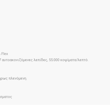
 Flex
7 αυτοακονιζόμενες λεπίδες, 55.000 κοψίματα/λεπτό.
λήρως πλενόμενη.
ίσματος