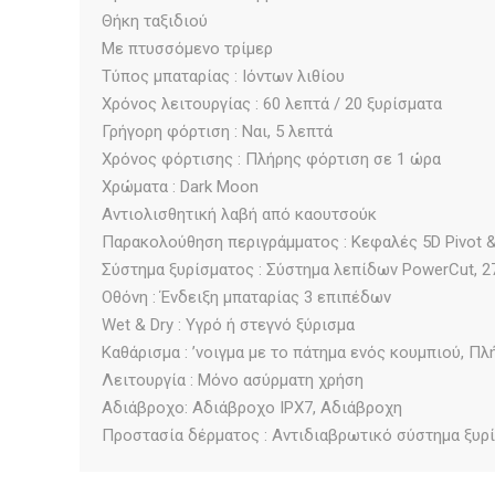
Θήκη ταξιδιού
Με πτυσσόμενο τρίμερ
Τύπος μπαταρίας : Ιόντων λιθίου
Χρόνος λειτουργίας : 60 λεπτά / 20 ξυρίσματα
Γρήγορη φόρτιση : Ναι, 5 λεπτά
Χρόνος φόρτισης : Πλήρης φόρτιση σε 1 ώρα
Χρώματα : Dark Moon
Αντιολισθητική λαβή από καουτσούκ
Παρακολούθηση περιγράμματος : Κεφαλές 5D Pivot &
Σύστημα ξυρίσματος : Σύστημα λεπίδων PowerCut, 2
Οθόνη : Ένδειξη μπαταρίας 3 επιπέδων
Wet & Dry : Υγρό ή στεγνό ξύρισμα
Καθάρισμα : ʼνοιγμα με το πάτημα ενός κουμπιού, Π
Λειτουργία : Μόνο ασύρματη χρήση
Αδιάβροχο: Αδιάβροχο IPX7, Αδιάβροχη
Προστασία δέρματος : Αντιδιαβρωτικό σύστημα ξυρ