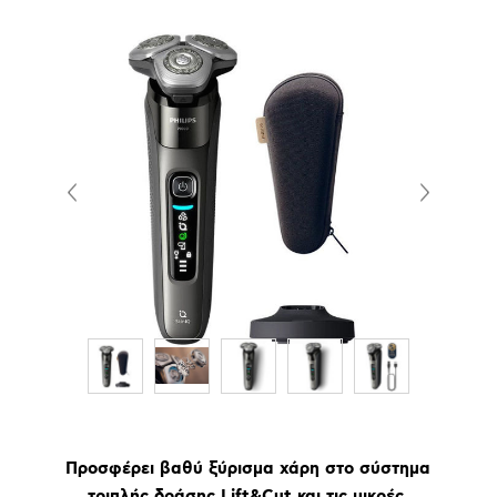
Προσφέρει βαθύ ξύρισμα χάρη στο σύστημα
τριπλής δράσης Lift&Cut και τις μικρές,