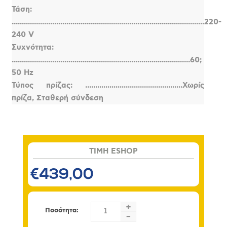
Τάση:
...............................................................................................220-
240 V
Συχνότητα:
........................................................................................60;
50 Hz
Τύπος πρίζας: ................................................Χωρίς
πρίζα, Σταθερή σύνδεση
TIMH ESHOP
€439,00
+
Ποσότητα:
-