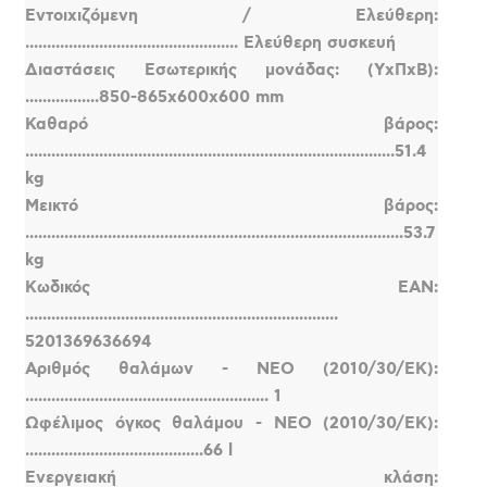
Εντοιχιζόμενη / Ελεύθερη:
................................................. Ελεύθερη συσκευή
Διαστάσεις Εσωτερικής μονάδας: (ΥxΠxΒ):
.................850-865x600x600 mm
Καθαρό βάρος:
.....................................................................................51.4
kg
Μεικτό βάρος:
.......................................................................................53.7
kg
Κωδικός EAN:
........................................................................
5201369636694
Αριθμός θαλάμων - ΝΕΟ (2010/30/ΕΚ):
........................................................ 1
Ωφέλιμος όγκος θαλάμου - ΝΕΟ (2010/30/ΕΚ):
.........................................66 l
Ενεργειακή κλάση: