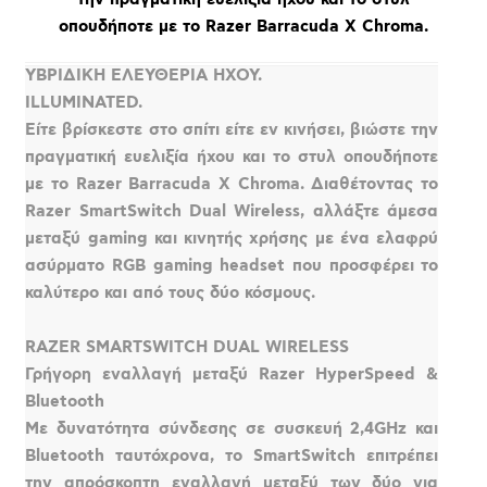
οπουδήποτε με το Razer Barracuda X Chroma.
ΥΒΡΙΔΙΚΗ ΕΛΕΥΘΕΡΙΑ ΗΧΟΥ.
ILLUMINATED.
Είτε βρίσκεστε στο σπίτι είτε εν κινήσει, βιώστε την
πραγματική ευελιξία ήχου και το στυλ οπουδήποτε
με το Razer Barracuda X Chroma. Διαθέτοντας το
Razer SmartSwitch Dual Wireless, αλλάξτε άμεσα
μεταξύ gaming και κινητής χρήσης με ένα ελαφρύ
ασύρματο RGB gaming headset που προσφέρει το
καλύτερο και από τους δύο κόσμους.
RAZER SMARTSWITCH DUAL WIRELESS
Γρήγορη εναλλαγή μεταξύ Razer HyperSpeed &
Bluetooth
Με δυνατότητα σύνδεσης σε συσκευή 2,4GHz και
Bluetooth ταυτόχρονα, το SmartSwitch επιτρέπει
την απρόσκοπτη εναλλαγή μεταξύ των δύο για