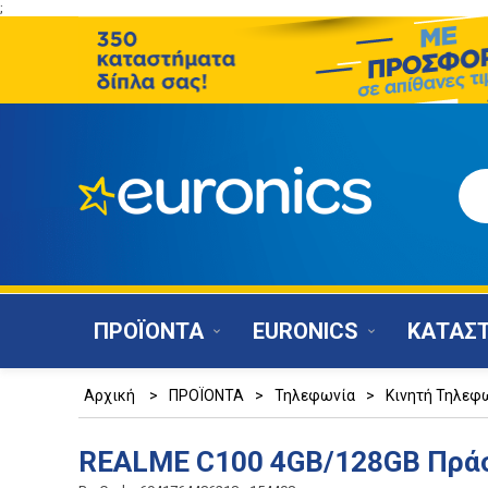
;
ΠΡΟΪΟΝΤΑ
EURONICS
ΚΑΤΑΣ
Αρχική
>
ΠΡΟΪΟΝΤΑ
>
Τηλεφωνία
>
Κινητή Τηλεφ
REALME C100 4GB/128GB Πράσ