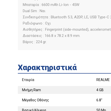
Μπαταρία : 6600 mAh Li-Ion - 45W
Dual Sim : Ναι
Συνδεσιμότητα : Bluetooth 5.3, A2DP, LE, USB Type-C 
Ραδιόφωνο : Οχι
Αισθητήρες : Fingerprint (side-mounted), acceleromet
Διαστάσεις : 166.8 x 78.2 x 8.9 mm.
Βάρος : 224 gr.
Χαρακτηριστικά
Εταιρία
REALME
Μνήμη Ram
4 GB
Μέγεθος Οθόνης
6.8"
Βασική Κάμερα
50 Mp