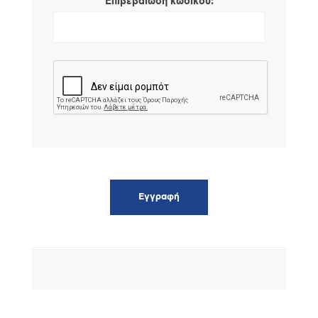
*
Επιβεβαίωση κωδικού: