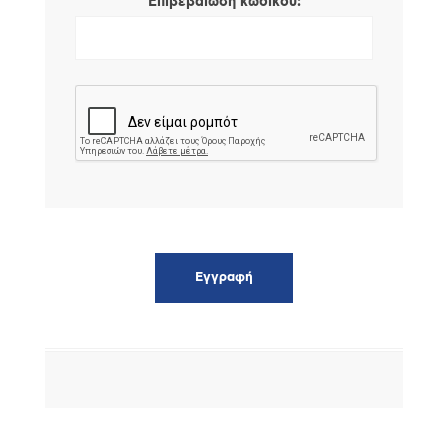
*
Επιβεβαίωση κωδικού: