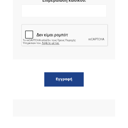
*
Επιβεβαίωση κωδικού: