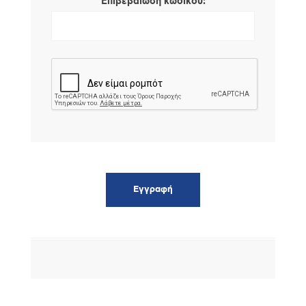
*
Επιβεβαίωση κωδικού: