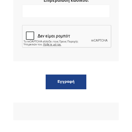
*
Επιβεβαίωση κωδικού: