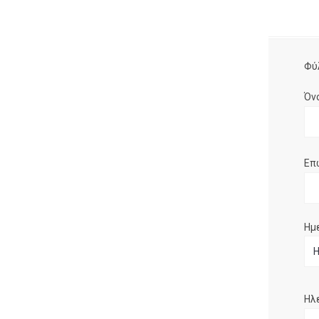
Φύ
Όν
Επ
Ημ
Ηλ