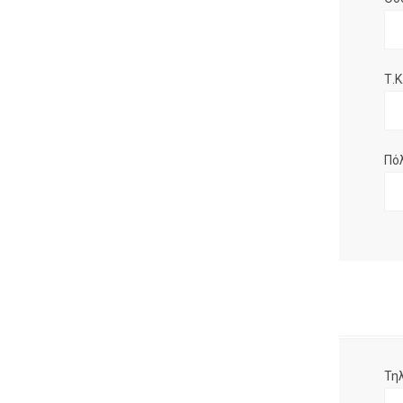
Τ.Κ.
Πό
Τη