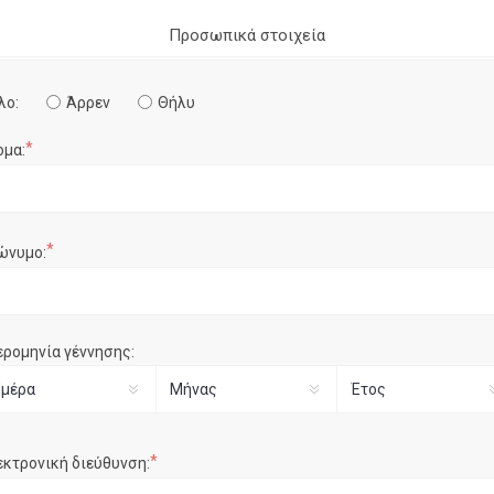
Προσωπικά στοιχεία
λο:
Άρρεν
Θήλυ
*
ομα:
*
ώνυμο:
ερομηνία γέννησης:
*
εκτρονική διεύθυνση: