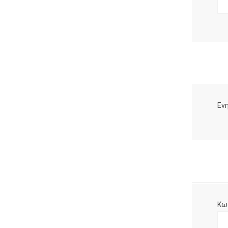
Ενη
Κω