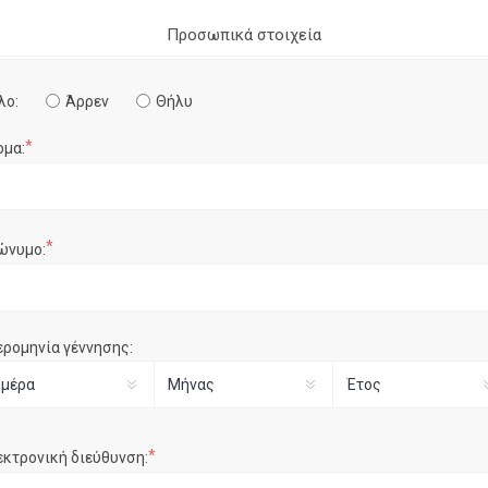
Προσωπικά στοιχεία
λο:
Άρρεν
Θήλυ
*
ομα:
*
ώνυμο:
ερομηνία γέννησης:
*
εκτρονική διεύθυνση: