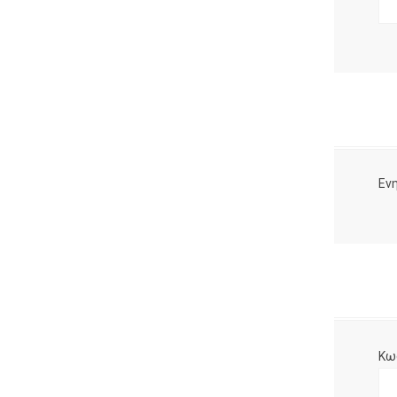
Ενη
Κω