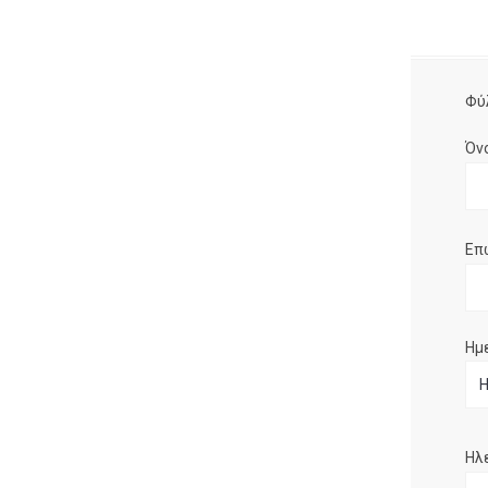
Φύ
Όν
Επ
Ημ
Ηλ