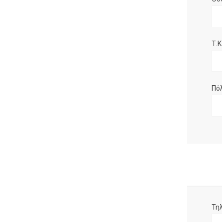
Τ.Κ.
Πό
Τη