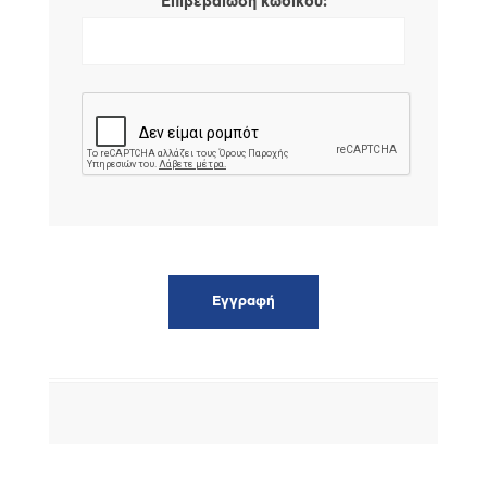
*
Επιβεβαίωση κωδικού: