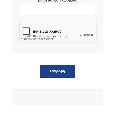
*
Επιβεβαίωση κωδικού: