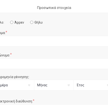
Προσωπικά στοιχεία
λο:
Άρρεν
Θήλυ
*
ομα:
*
ώνυμο:
ερομηνία γέννησης:
*
εκτρονική διεύθυνση: