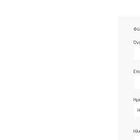
Φύ
Όν
Επ
Ημ
Ηλ