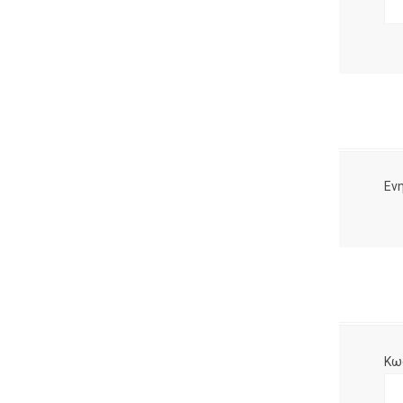
Ενη
Κω