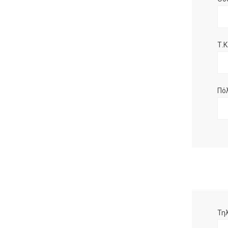
Τ.Κ.
Πό
Τη