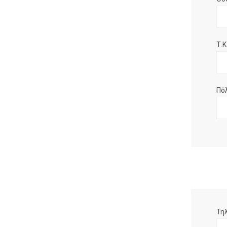
Τ.Κ.
Πό
Τη