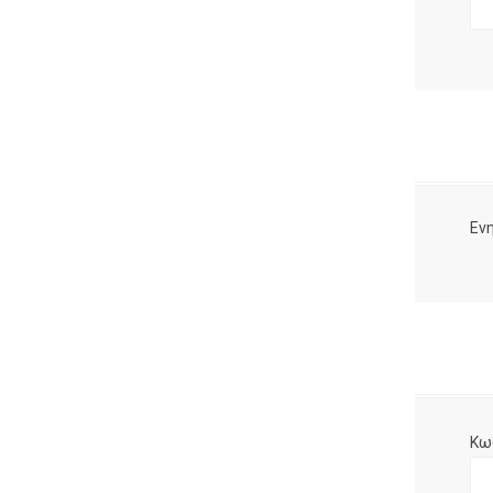
Ενη
Κω