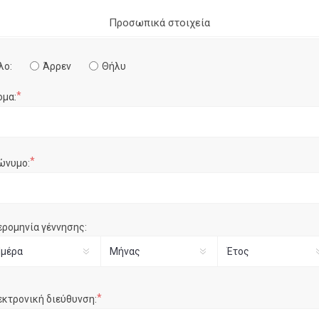
Προσωπικά στοιχεία
λο:
Άρρεν
Θήλυ
*
ομα:
*
ώνυμο:
ερομηνία γέννησης:
*
εκτρονική διεύθυνση: