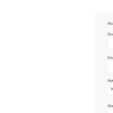
Φύ
Όν
Επ
Ημ
Ηλ