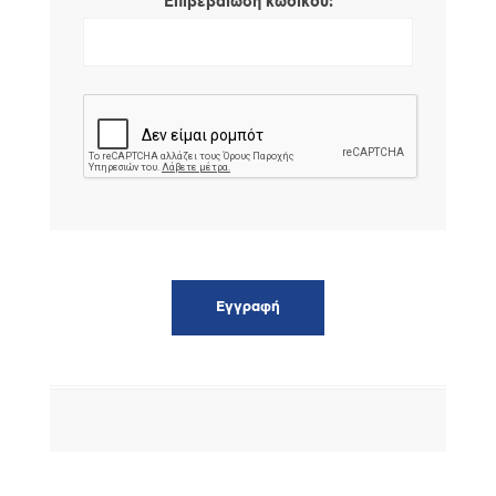
*
Επιβεβαίωση κωδικού: