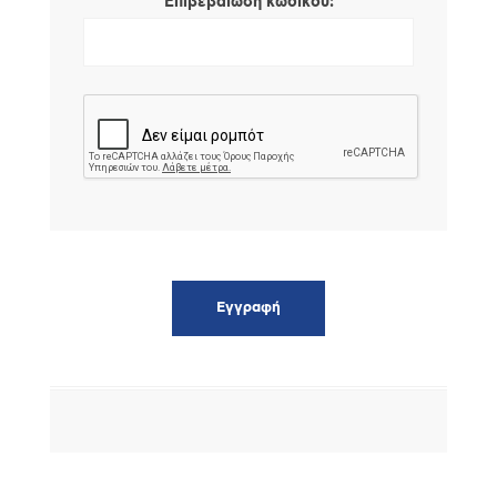
*
Επιβεβαίωση κωδικού: