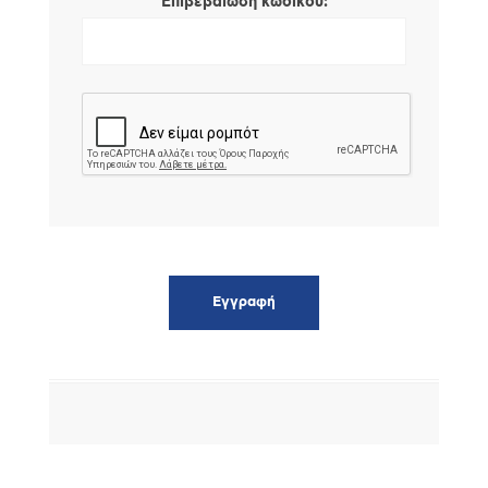
*
Επιβεβαίωση κωδικού: