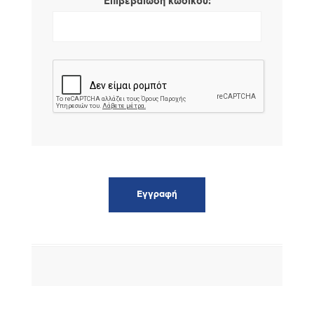
*
Επιβεβαίωση κωδικού: