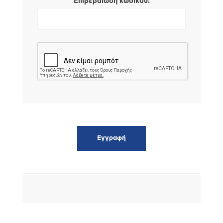
*
Επιβεβαίωση κωδικού: