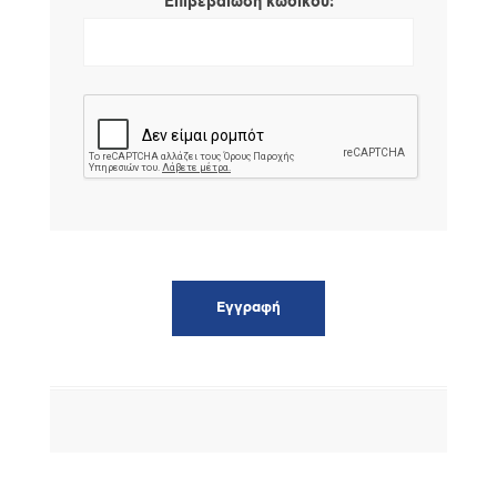
*
Επιβεβαίωση κωδικού: