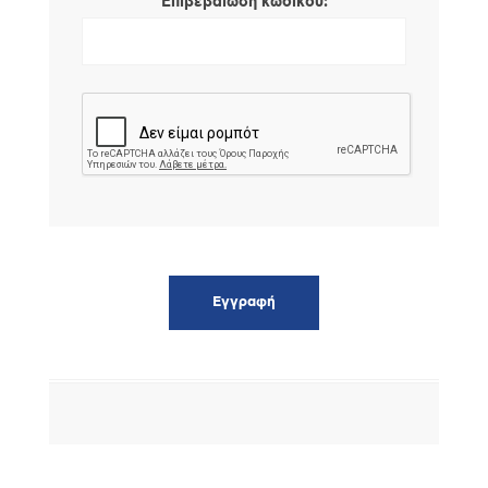
*
Επιβεβαίωση κωδικού: