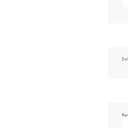
Ενη
Κω