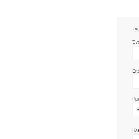
Φύ
Όν
Επ
Ημ
Ηλ