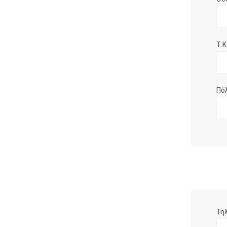
Τ.Κ.
Πό
Τη