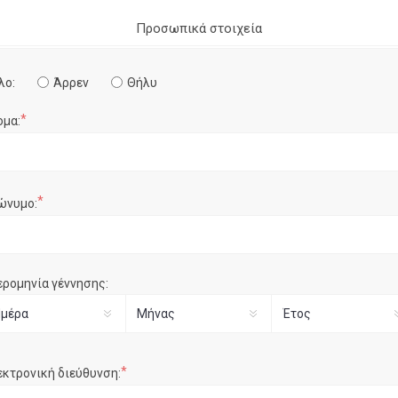
Προσωπικά στοιχεία
λο:
Άρρεν
Θήλυ
*
ομα:
*
ώνυμο:
ερομηνία γέννησης:
*
εκτρονική διεύθυνση: