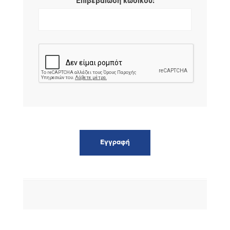
*
Επιβεβαίωση κωδικού: