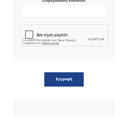
*
Επιβεβαίωση κωδικού: