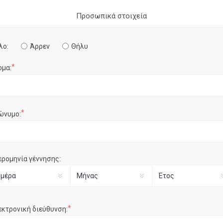
Προσωπικά στοιχεία
λο:
Άρρεν
Θήλυ
*
ομα:
*
ώνυμο:
ερομηνία γέννησης:
*
εκτρονική διεύθυνση: