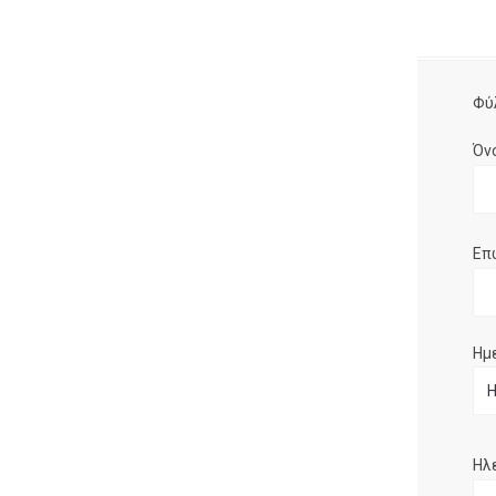
Φύ
Όν
Επ
Ημ
Ηλ