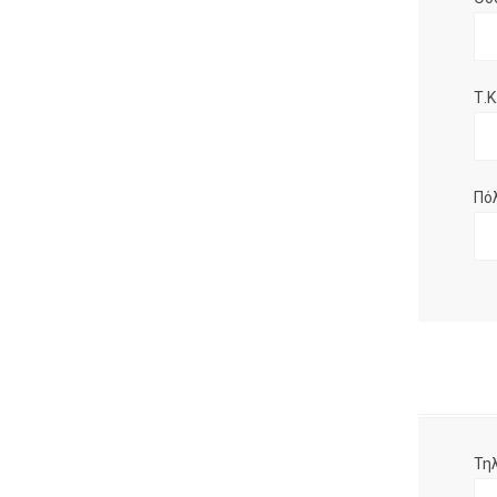
Τ.Κ.
Πό
Τη