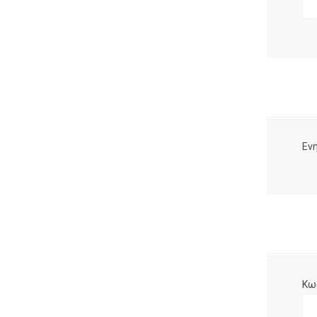
Ενη
Κω