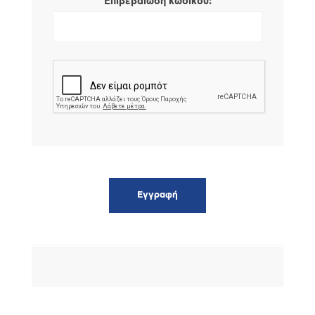
*
Επιβεβαίωση κωδικού: