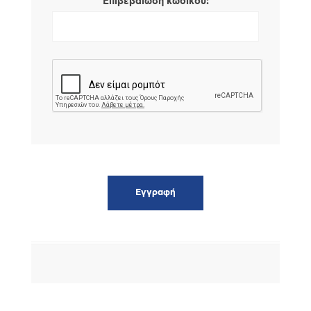
*
Επιβεβαίωση κωδικού: