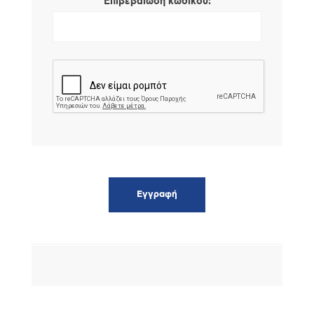
*
Επιβεβαίωση κωδικού: