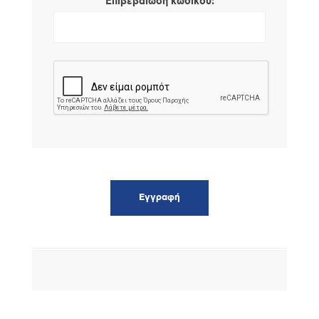
*
Επιβεβαίωση κωδικού: